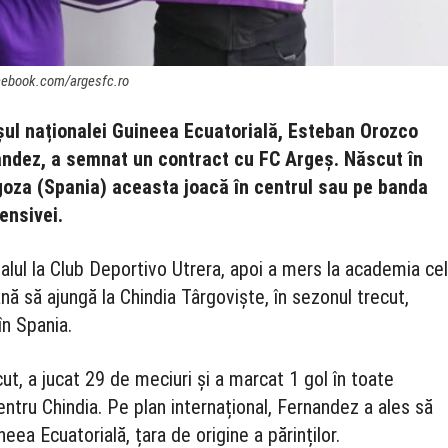
acebook.com/argesfc.ro
ul naționalei Guineea Ecuatorială, Esteban Orozco
ndez, a semnat un contract cu FC Argeș. Născut în
oza (Spania) aceasta joacă în centrul sau pe banda
ensivei.
alul la Club Deportivo Utrera, apoi a mers la academia ce
ână să ajungă la Chindia Târgoviște, în sezonul trecut,
în Spania.
cut, a jucat 29 de meciuri și a marcat 1 gol în toate
entru Chindia. Pe plan internațional, Fernandez a ales să
eea Ecuatorială, țara de origine a părinților.