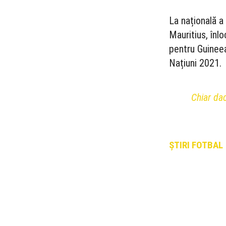
La națională a
Mauritius, înl
pentru Guineea 
Națiuni 2021.
Chiar dac
ȘTIRI FOTBAL