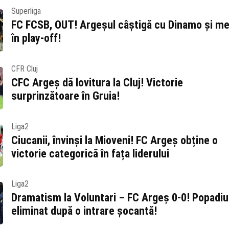
Superliga
FC FCSB, OUT! Argeșul câștigă cu Dinamo și m
în play-off!
CFR Cluj
CFC Argeș dă lovitura la Cluj! Victorie
surprinzătoare în Gruia!
Liga2
Ciucanii, învinși la Mioveni! FC Argeș obține o
victorie categorică în fața liderului
Liga2
Dramatism la Voluntari – FC Argeș 0-0! Popadiu
eliminat după o intrare șocantă!