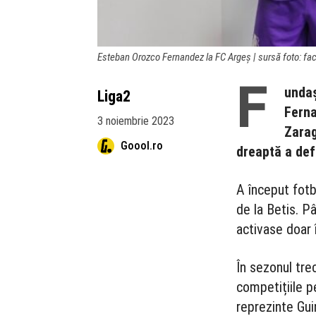
Esteban Orozco Fernandez la FC Argeș | sursă foto: f
F
undaș
Liga2
Ferna
3 noiembrie 2023
Zarag
Goool.ro
dreaptă a def
A început fotb
de la Betis. P
activase doar 
În sezonul tre
competițiile p
reprezinte Guin