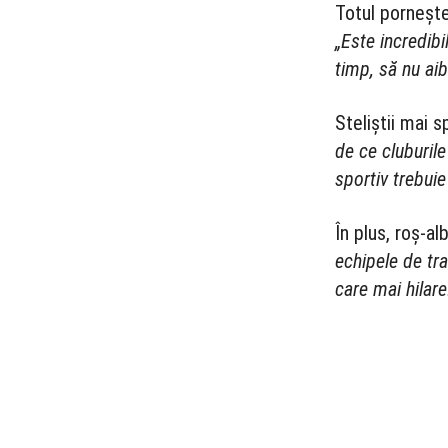
Totul pornește
„Este incredibi
timp, să nu ai
Steliștii mai 
de ce cluburil
sportiv trebui
În plus, roș-al
echipele de tra
care mai hilare