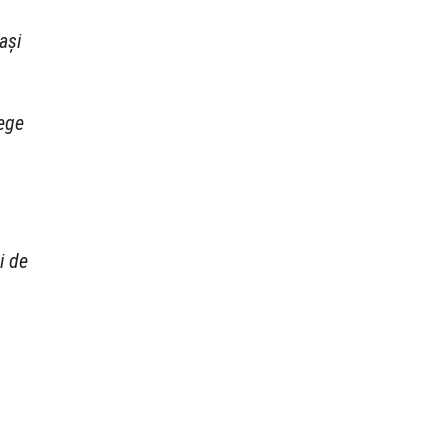
ași
lege
i de