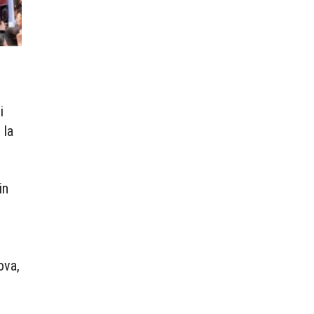
i
 la
in
ova,