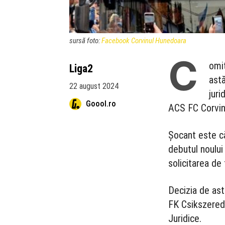
sursă foto:
Facebook Corvinul Hunedoara
C
omi
Liga2
ast
22 august 2024
juri
Goool.ro
ACS FC Corvin
Șocant este că
debutul noului
solicitarea de
Decizia de ast
FK Csikszereda
Juridice.