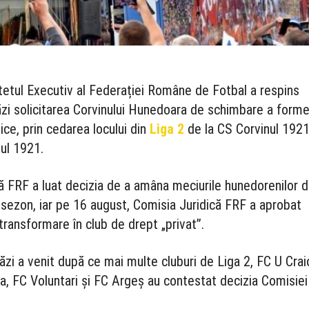
tetul Executiv al Federației Române de Fotbal a respins
ăzi solicitarea Corvinului Hunedoara de schimbare a forme
dice, prin cedarea locului din
Liga 2
de la CS Corvinul 1921
ul 1921.
 FRF a luat decizia de a amâna meciurile hunedorenilor d
 sezon, iar pe 16 august, Comisia Juridică FRF a aprobat
 transformare în club de drept „privat”.
ăzi a venit după ce mai multe cluburi de Liga 2, FC U Crai
, FC Voluntari şi FC Argeș au contestat decizia Comisiei