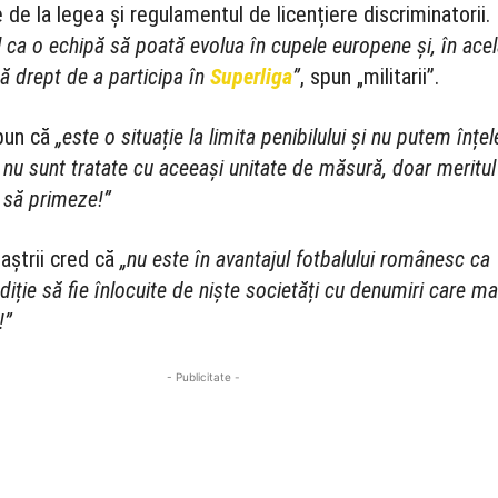
 de la legea și regulamentul de licențiere discriminatorii.
l ca o echipă să poată evolua în cupele europene și, în acel
bă drept de a participa în
Superliga
”
, spun „militarii”.
spun că
„este o situație la limita penibilului și nu putem înțe
e nu sunt tratate cu aceeași unitate de măsură, doar meritul
e să primeze!”
baștrii cred că
„nu este în avantajul fotbalului românesc ca
diție să fie înlocuite de niște societăți cu denumiri care ma
!”
- Publicitate -