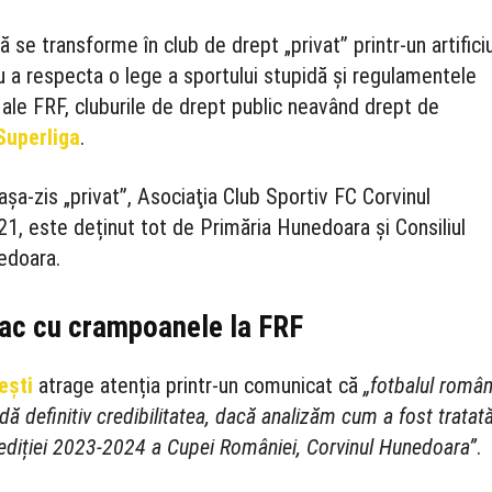
ă se transforme în club de drept „privat” printr-un artifici
 a respecta o lege a sportului stupidă și regulamentele
i ale FRF, cluburile de drept public neavând drept de
Superliga
.
așa-zis „privat”, Asociaţia Club Sportiv FC Corvinul
, este deținut tot de Primăria Hunedoara și Consiliul
edoara.
tac cu crampoanele la FRF
ești
atrage atenția printr-un comunicat că
„fotbalul româ
rdă definitiv credibilitatea, dacă analizăm cum a fost tratat
ediției 2023-2024 a Cupei României, Corvinul Hunedoara”
.