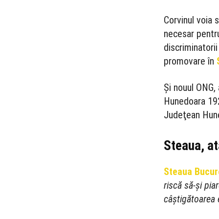
Corvinul voia s
necesar pentru
discriminatori
promovare în
Și nouul ONG, 
Hunedoara 1921
Judeţean Hun
Steaua, a
Steaua Bucur
riscă să-și pia
câștigătoarea 