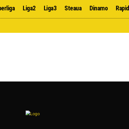
erliga
Liga2
Liga3
Steaua
Dinamo
Rapi