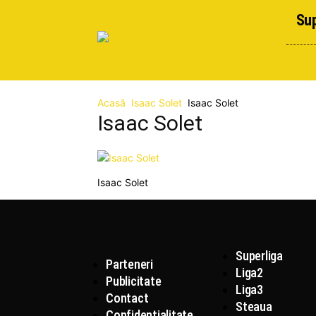
Sup
Acasă
Isaac Solet
Isaac Solet
Isaac Solet
Isaac Solet
Superliga
Parteneri
Liga2
Publicitate
Liga3
Contact
Steaua
Confidențialitate