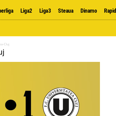
erliga
Liga2
Liga3
Steaua
Dinamo
Rapi
ea-Cluj
uj