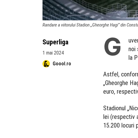
Randare a viitorului Stadion „Gheorghe Hagi” din Const
G
uve
Superliga
noi
1 mai 2024
la P
Goool.ro
Astfel, confor
„Gheorghe Hagi
euro, respecti
Stadionul „Nic
lei (respectiv
15.200 locuri 