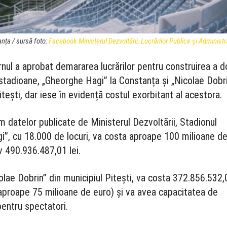
anța / sursă foto:
Facebook Ministerul Dezvoltării, Lucrărilor Publice şi Administr
rnul a aprobat demararea lucrărilor pentru construirea a 
 stadioane, „Gheorghe Hagi” la Constanța și „Nicolae Dobr
itești, dar iese în evidență costul exorbitant al acestora.
m datelor publicate de Ministerul Dezvoltării, Stadionul
”, cu 18.000 de locuri, va costa aproape 100 milioane d
v 490.936.487,01 lei.
olae Dobrin” din municipiul Pitești, va costa 372.856.532,
 aproape 75 milioane de euro) și va avea capacitatea de
pentru spectatori.