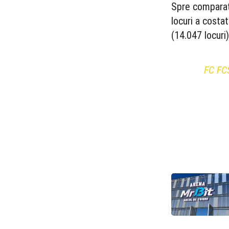
Spre comparați
locuri a costa
(14.047 locuri
FC FCS