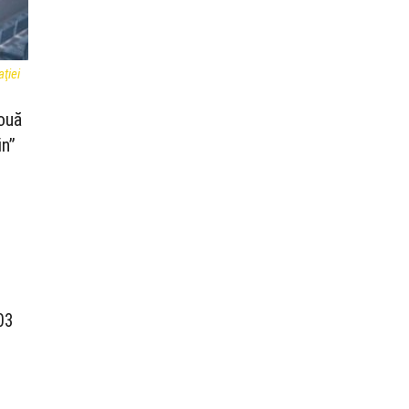
aţiei
două
in”
e
03